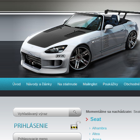
Úvod
Návody a články
Na stiahnutie
Mailinglist
Poukážky
Obchodné
Momentálne sa nachádzate:
Sea
Seat
Alhambra
Altea
Arosa