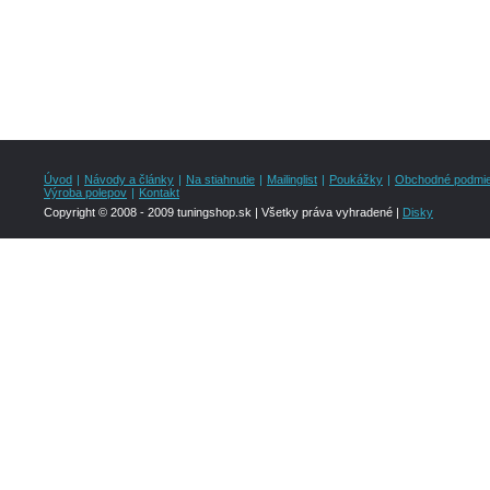
Úvod
|
Návody a články
|
Na stiahnutie
|
Mailinglist
|
Poukážky
|
Obchodné podmi
Výroba polepov
|
Kontakt
Copyright © 2008 - 2009 tuningshop.sk | Všetky práva vyhradené |
Disky