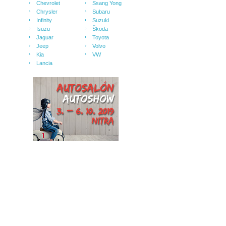
Chevrolet
Ssang Yong
Chrysler
Subaru
Infinity
Suzuki
Isuzu
Škoda
Jaguar
Toyota
Jeep
Volvo
Kia
VW
Lancia