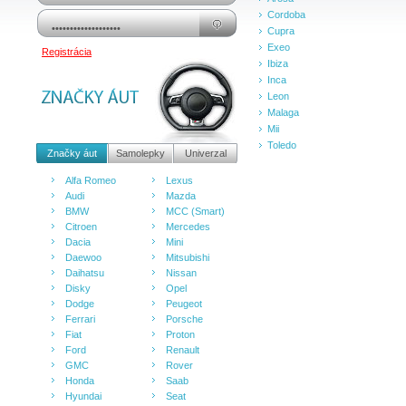
Cordoba
Cupra
Exeo
Registrácia
Ibiza
Inca
Leon
Malaga
Mii
Toledo
Značky áut
Samolepky
Univerzal
Alfa Romeo
Lexus
Audi
Mazda
BMW
MCC (Smart)
Citroen
Mercedes
Dacia
Mini
Daewoo
Mitsubishi
Daihatsu
Nissan
Disky
Opel
Dodge
Peugeot
Ferrari
Porsche
Fiat
Proton
Ford
Renault
GMC
Rover
Honda
Saab
Hyundai
Seat